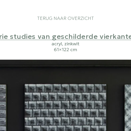
TERUG NAAR OVERZICHT
rie studies van geschilderde vierkant
acryl, zinkwit
61×122 cm